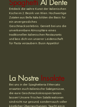
Spaghetti
Al Dente
Entdeck die wahre Kunst der italienischen
Küche im 2. Bezirk von Wien. Hochwertige
Zutaten aus Bella Italia bilden die Basis für
ein unvergessliches
Geschmackserlebnis. Genieß bei uns die
unverkennbare Atmosphäre eines
traditionellen italienischen Restaurants
und lass dich von unserer Leidenschaft
für Pasta verzaubern. Buon Appetito!
La Nostre
Insalate
Bei uns in der Spaghetteria il Mercato
erwarten euch italienische Salatgenüsse,
die eure Geschmacksknospen tanzen
lassen! Unsere frischen Salatkreationen
sind nicht nur gesund, sondern auch voller
köstlicher Überraschungen. Taucht ein in