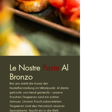
Le Nostre
Paste
Al
Bronzo
Bei uns steht die Kunst der
Nudelherstellung im Mittelpunkt. Al dente
gekocht, von Hand gemacht – unsere
frischen Teigwaren sind ein echter
Genuss. Unsere frisch zubereiteten
Teigwaren sind das Herzstück unserer
Speisekarte. Taucht ein in die Welt