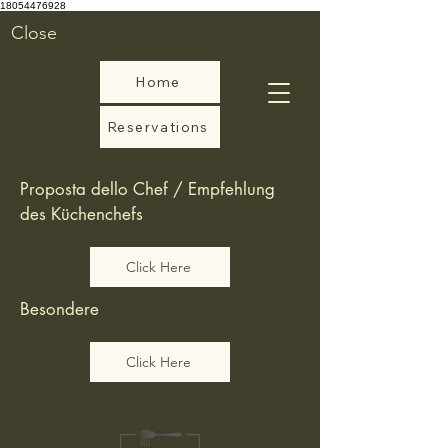
18054476928
Close
Home
Reservations
Proposta dello Chef / Empfehlung
des Küchenchefs
Click Here
Besondere
Click Here