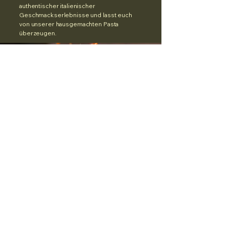
authentischer italienischer
Geschmackserlebnisse und lasst euch
von unserer hausgemachten Pasta
überzeugen.