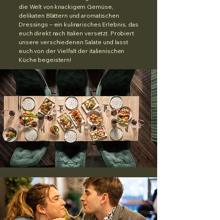
die Welt von knackigem Gemüse,
delikaten Blättern und aromatischen
Dressings – ein kulinarisches Erlebnis, das
euch direkt nach Italien versetzt. Probiert
unsere verschiedenen Salate und lasst
euch von der Vielfalt der italienischen
Küche begeistern!