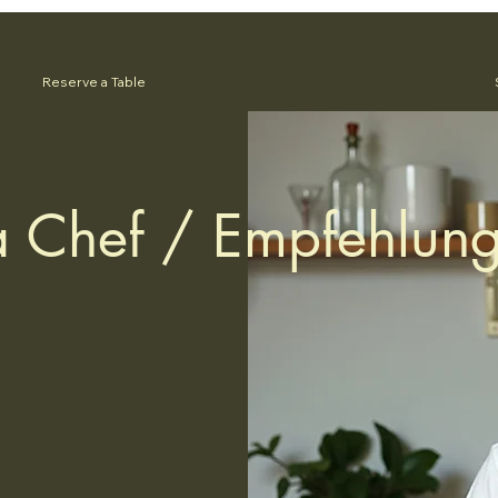
Reserve a Table
a Chef / Empfehlun
Unsere Küchenchef
Woche eine neue, 
italienischer Spe
der jede Woche a
besonders ist.