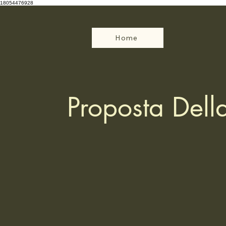
18054476928
Home
Proposta Dell