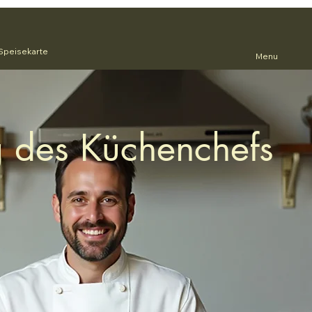
Speisekarte
Menu
g des Küchenchefs
in präsentiert dir jede
exklusive Auswahl feinster
zialitäten. Ein Genussmoment,
nders – aber immer