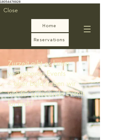
18054476928
Close
Home
Reservations
Zurzeit gibt es keine
verfügbaren Events
– aber bald haben wir
wieder spannende Events
für dich!